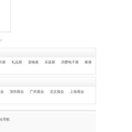
1
555-****0606
02-28日 报名参加了
2024上海国际日用百货商品（春季）博览会
CCF
们。
衣展
礼品展
宠物展
乐器展
消费电子展
奢侈
展会
深圳展会
广州展会
北京展会
上海展会
站导航