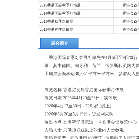
2015香港国际秋季灯饰展
香港会议
2014香港国际秋季灯饰展
香港会议
2013香港秋季灯饰展
香港会议
2013香港春季灯饰展
香港会议
展会简介
香港国际春季灯饰展将率先在4月6日至9日举行，
录，其中德国、匈牙利、荷兰、俄罗斯和英国为
上届展会面积达30,387 平方米平方米、參展商人數1,
展览名称 香港贸发局香港国际春季灯饰展
展览日期 2026年4月20至23日 - 实体展
2026年4月13至30日 - 商对易 (线上)
2026年3月20至5月19日 - 贸发网采购
展出地点 香港湾仔博览道一号香港会议展览中心
入场人士 只供18岁或以上的业内人士参观
现场登记费 : 每位港币100元正 (使用电子入场