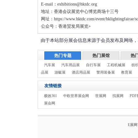
E-mail：exhibitions@hktdc.org
地址：香港会议展览中心博览商场十三号
网址：https://www.hktdc.com/event/hklightingfairae/sc
公众号：香港贸发局展览+
由于本站部分展会信息来源于会员发布及网络，
热门专题
热门展馆
热
汽车展
汽车用品展
自行车展
工程机械展
纺
品展
游艇展
酒店用品展
警用装备展
教育展
友情链接
极效361
中欧世界展会网
世展网
找展网
PDF
展会网
E展网