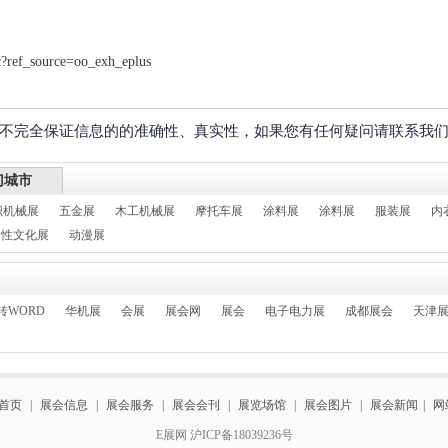
?ref_source=oo_exh_eplus
不完全保证信息的的准确性、真实性，如果您有任何疑问请联系我
门城市
织机械展
五金展
木工机械展
摩托车展
涂料展
涂料展
服装展
内
性文化展
动漫展
转WORD
华机展
会展
展会网
展会
电子电力展
成都展会
天津
首页
|
展会信息
|
展会服务
|
展会会刊
|
展览场馆
|
展会图片
|
展会新闻
|
网
E展网 沪ICP备18039236号