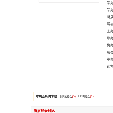
举办时
举
所
展
主
承
协
展会
举
官
本展会所属专题
：
照明展会
(5)
LED展会
(1)
历届展会对比