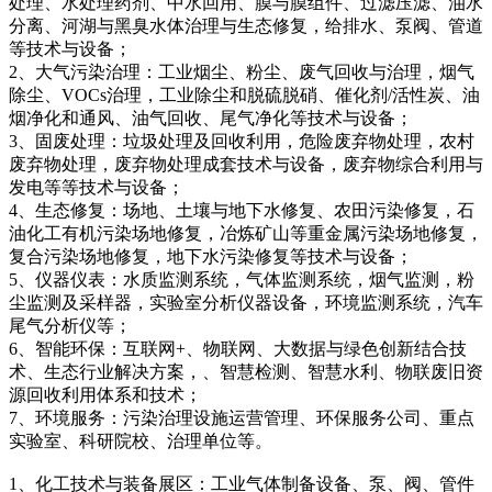
处理、水处理药剂、中水回用、膜与膜组件、过滤压滤、油水
分离、河湖与黑臭水体治理与生态修复，给排水、泵阀、管道
等技术与设备；
2、大气污染治理：工业烟尘、粉尘、废气回收与治理，烟气
除尘、VOCs治理，工业除尘和脱硫脱硝、催化剂/活性炭、油
烟净化和通风、油气回收、尾气净化等技术与设备；
3、固废处理：垃圾处理及回收利用，危险废弃物处理，农村
废弃物处理，废弃物处理成套技术与设备，废弃物综合利用与
发电等等技术与设备；
4、生态修复：场地、土壤与地下水修复、农田污染修复，石
油化工有机污染场地修复，冶炼矿山等重金属污染场地修复，
复合污染场地修复，地下水污染修复等技术与设备；
5、仪器仪表：水质监测系统，气体监测系统，烟气监测，粉
尘监测及采样器，实验室分析仪器设备，环境监测系统，汽车
尾气分析仪等；
6、智能环保：互联网+、物联网、大数据与绿色创新结合技
术、生态行业解决方案，、智慧检测、智慧水利、物联废旧资
源回收利用体系和技术；
7、环境服务：污染治理设施运营管理、环保服务公司、重点
实验室、科研院校、治理单位等。
1、化工技术与装备展区：工业气体制备设备、泵、阀、管件