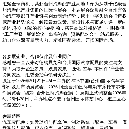
汇聚全球商机，共赴台州汽摩配产业高地！作为深耕千亿级台
州汽摩配产业集群的国际性展会，本届展会深度融合台州完备
的汽车零部件产业链与创新制造优势，携手中字头协会打造权
威产业趋势论坛，解读最新政策、前沿技术与市场机遇；定向
邀约超40+国家的核心采购商，搭建高效对接桥梁；同时提供
“工厂考察 - 展馆洽谈 - 出海咨询 - 贸易配对会”一站式服务，
助力企业深度展示实力、精准匹配需求、开拓国际市场。
各参展企业、合作伙伴及行业同仁：
感谢您一直以来对德纳展览和台州国际汽摩配展的关注与支
持！为提升企业参展、观展效果，强化"整车+零部件"产业链
协同效应，组委会经审慎研究决定：
原定于2026年5月22日-24日举办的2026中国(台州)国际汽车零
部件及后市场展览会、2026中国(台州)国际电动车摩托车零部
件展览会（统称"台州国际汽摩配展"）展期正式调整至2026年
6月26日-28日，举办地点不变（台州国际博览中心，椒江区心
海路8899号）。
参展范围
汽车零配件：如发动机与配套件、制动系统与配件、车身、底
盘系统与配件、仪器仪表、空调系统、标准件、易损件