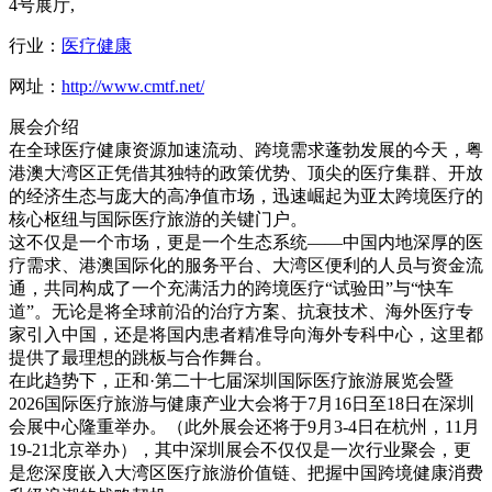
4号展厅,
行业：
医疗健康
网址：
http://www.cmtf.net/
展会介绍
在全球医疗健康资源加速流动、跨境需求蓬勃发展的今天，粤
港澳大湾区正凭借其独特的政策优势、顶尖的医疗集群、开放
的经济生态与庞大的高净值市场，迅速崛起为亚太跨境医疗的
核心枢纽与国际医疗旅游的关键门户。
这不仅是一个市场，更是一个生态系统——中国内地深厚的医
疗需求、港澳国际化的服务平台、大湾区便利的人员与资金流
通，共同构成了一个充满活力的跨境医疗“试验田”与“快车
道”。无论是将全球前沿的治疗方案、抗衰技术、海外医疗专
家引入中国，还是将国内患者精准导向海外专科中心，这里都
提供了最理想的跳板与合作舞台。
在此趋势下，正和·第二十七届深圳国际医疗旅游展览会暨
2026国际医疗旅游与健康产业大会将于7月16日至18日在深圳
会展中心隆重举办。（此外展会还将于9月3-4日在杭州，11月
19-21北京举办），其中深圳展会不仅仅是一次行业聚会，更
是您深度嵌入大湾区医疗旅游价值链、把握中国跨境健康消费