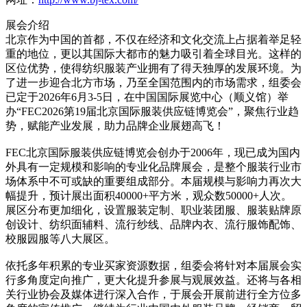
展会介绍
北京作为中国的首都，不仅在经济和文化交流上占据着举足轻
重的地位，更以其国际大都市的魅力吸引着全球目光。这样的
区位优势，使得纺织服装产业拥有了得天独厚的发展环境。为
了进一步迎合北方市场，乃至全国范围内的市场需求，组委会
已定于2026年6月3-5日，在中国国际展览中心（顺义馆）举
办“FEC2026第19届北京国际服装供应链博览会”，聚焦行业趋
势，赋能产业发展，助力品牌企业展翅高飞！
FEC北京国际服装供应链博览会创办于2006年，现已成为国内
外具有一定规模和影响的专业化品牌展会，是整个服装行业市
场体系中不可或缺的重要组成部分。本届规模与影响力再次大
幅提升，预计展出面积40000+平方米，观众数50000+人次。
展区分布更加细化，设置服装定制、职业装团服、服装贴牌原
创设计、纺织面辅料、流行纱线、品牌内衣、流行服饰配饰、
校服园服等八大展区。
依托多年积累的专业买家资源数据，组委会将针对本届展会实
行多角度定向推广，更大化提升参展与观展效益。还将与各相
关行业协会及媒体进行深入合作，于展会开展前进行全方位多