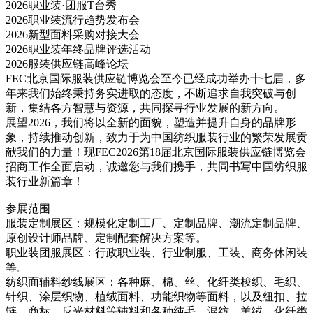
2026职业装·团服T台秀
2026职业装流行趋势发布会
2026新型面料采购对接大会
2026职业装年终品牌评选活动
2026服装供应链高峰论坛
FEC北京国际服装供应链博览会至今已经成功举办十七届，多
年来我们始终秉持务实进取的态度，不断追求自我突破与创
新，集结各方智慧与资源，共同探寻行业发展的新方向。
展望2026，我们将以全新的面貌，塑造并提升自身的品牌形
象，持续推动创新，致力于为中国纺织服装行业的繁荣发展贡
献我们的力量！现FEC2026第18届北京国际服装供应链博览会
招商工作全面启动，诚邀您与我们携手，共同书写中国纺织服
装行业新篇章！
参展范围
服装定制展区：规模化定制工厂、定制品牌、潮流定制品牌、
原创设计师品牌、定制配套解决方案等。
职业装团服展区：行政职业装、行业制服、工装、商务休闲装
等。
纺织面辅料纱线展区：各种麻、棉、丝、化纤类梭织、毛织、
针织、涂层织物、植绒面料、功能织物等面料，以及纽扣、拉
链、商标、反光材料等辅料和各种纯毛、混纺、羊绒、化纤类