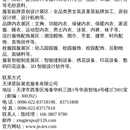
等毛纱原料。
服装贴牌原创设计展区：全品类男女装及童装贴牌加工、原创
设计师、设计机构等。
品牌内衣展区：文胸、功能内衣、保健内衣、保暖内衣、家居
服、睡衣、运动型内衣、男士内衣、泳装、内裤、袜子等。
流行服饰配饰展区：潮流帽饰、围巾、手套、腰带、时尚配
饰、首饰挂件等。
校服园服展区：幼儿园园服、校园服饰、校园配饰、后勤物
品、面辅料等。
服装智能制造展区：智能缝制设备、绣花设备、印花设备、数
码印花设备、3D 智能设计软件等。
联系方式
天津星际展览服务有限公司
地址：天津市西青区海泰华科三路1号华鼎智地4号楼2门901室
（邮编：300392）
电 话：0086-022-83718198、83711808
传 真：0086-022-83717618
联系人：陈经理：166 3807 9780
邮件：xingjiexpo@126.com
官方网站：www.jn-tex.com