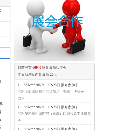
量
目前已有
60940
家参展商找展会
本日新增意向参展商
20
人
创
1
555-****0606
02-28日 报名参加了
2024上海国际日用百货商品（春季）博览会
CCF
手
1
555-****0606
02-28日 报名参加了
端
2024第23届中国西部（重庆）印刷包装工业博览
品
会
高
1
555-****0606
02-28日 报名参加了