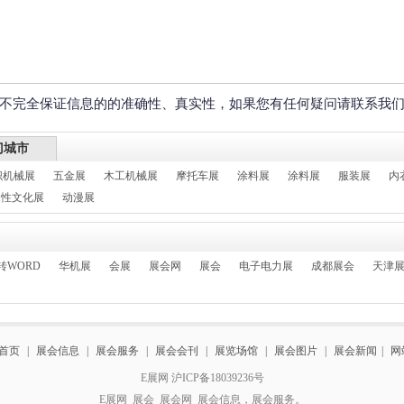
不完全保证信息的的准确性、真实性，如果您有任何疑问请联系我
门城市
织机械展
五金展
木工机械展
摩托车展
涂料展
涂料展
服装展
内
性文化展
动漫展
转WORD
华机展
会展
展会网
展会
电子电力展
成都展会
天津
首页
|
展会信息
|
展会服务
|
展会会刊
|
展览场馆
|
展会图片
|
展会新闻
|
网
E展网 沪ICP备18039236号
E展网_展会_展会网_展会信息，展会服务。