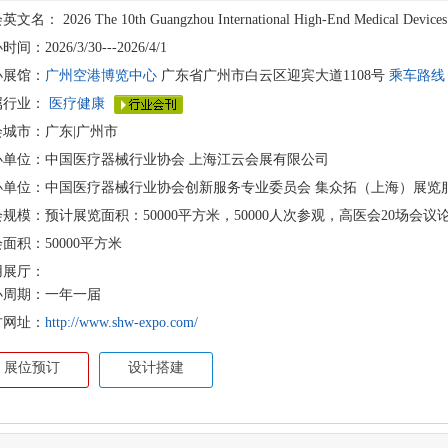
会英文名：
2026 The 10th Guangzhou International High-End Medical Devices
间：2026/3/30---2026/4/1
办展馆：
广州空港博览中心
广东省广州市白云区迎宾大道1108号
乘车路线
属行业：
医疗健康
会城市：广东|广州市
办单位：中国医疗器械行业协会 上海江云会展有限公司
办单位：中国医疗器械行业协会创新服务专业委员会 集众拓（上海）展览
规模：预计展览面积：50000平方米，50000人次参观，高医会20场会议
面积：50000平方米
用展厅：
办周期：一年一届
方网址：
http://www.shw-expo.com/
展位预订
设计搭建