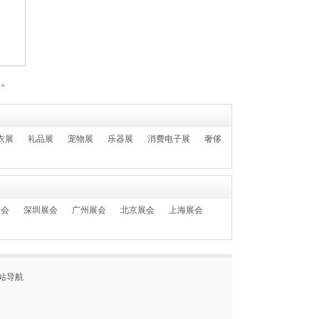
1
555-****0606
02-28日 报名参加了
2024上海国际日用百货商品（春季）博览会
CCF
们。
衣展
礼品展
宠物展
乐器展
消费电子展
奢侈
展会
深圳展会
广州展会
北京展会
上海展会
站导航