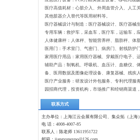
医疗高值耗材：心脏介入、外周血管介入、人工
其他脏器介入替代等医用材料等。
医疗器械设计与制造：医疗器械设计、医疗器械
专用车辆：救护车，采血车，医疗车，运输车，
人体健康秤：人体秤、智能营养秤、脂肪秤、体
医用门：手术室门、气密门、病房门、射线防护
家用医疗用品：家用医疗器械、穿戴医疗电子、运
辅助产品：制氧机、呼吸机、血压计、血糖仪、
备、医用数据及图像处理设备、康复器械、残疾
医疗产业服务：研发设计外包服务、专利代理服
园招商代理，投资机构，市场推广和经销商渠道
联系方式
主办单位：上海江云会展有限公司、集众拓（上海
电 话：4008-4007-85
联系人：陈老师 13611951722
邮箱：jiangyunexpo@126.com