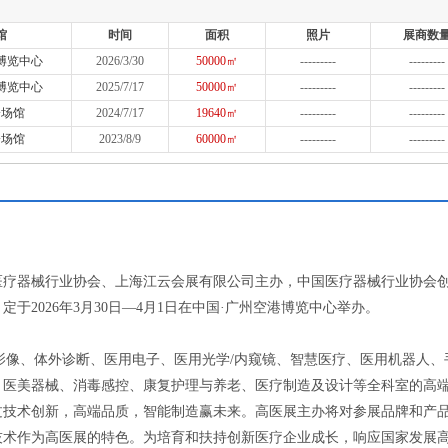
馆
时间
面积
照片
展商数
博览中心
2026/3/30
50000㎡
---------
---------
博览中心
2025/7/17
50000㎡
---------
---------
会场馆
2024/7/17
19640㎡
---------
---------
会场馆
2023/8/9
60000㎡
---------
---------
国医疗器械行业协会、上海江云会展有限公司主办，中国医疗器械行业协会
2026年3月30日—4月1日在中国·广州空港博览中心举办。
学影像、体外诊断、医用电子、医用光学/内窥镜、智慧医疗、医用机器人、
、医美器械、消毒感控、康复护理与养老、医疗制造及设计等全科室的高
过技术创新，高端品质，智能制造赢未来。高医展主办将对参展品牌和产
技术作为高医展的特色。为培育和扶持创新医疗企业成长，响应国家发展