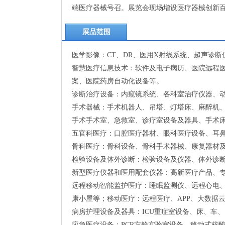
端医疗器械号召。展览会现场增设医疗器械创新
展品范围
医学影像：CT、DR、医用X射线系统、超声诊
智慧医疗信息技术：软件及电子病历、医院远程
案、医院药房自动化设备等。
诊断治疗设备：内窥镜系统、各科室治疗仪器、
手术器械：手术机器人、吊塔、灯塔床、麻醉机、
手术手术室、急救室、诊疗室设备及器具、手术
五官科医疗：口腔医疗器材、眼科医疗设备、耳
骨科医疗：骨科设备、骨科手术器械、康复器材
检验设备及体外诊断：检验设备及仪器、体外诊
新型医疗仪器和医用配套仪器：高新医疗产品、
远程移动智能监护医疗：睡眠监测仪、远程心电
康小屋等；移动医疗：远程医疗、APP、大数据
病房护理设备及器具：ICU重症室设备、床、车
应急医疗设备：PCR方舱实验室设备、移动式核