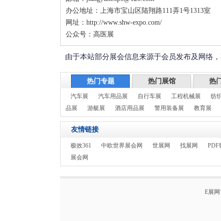
办公地址：上海市宝山区陆翔路111弄1号1313室
网址：http://www.shw-expo.com/
公众号：高医展
由于本站部分展会信息来源于会员发布及网络，
热门专题
热门展馆
热
汽车展
汽车用品展
自行车展
工程机械展
纺
品展
游艇展
酒店用品展
警用装备展
教育展
友情链接
极效361
中欧世界展会网
世展网
找展网
PDF
展会网
E展网