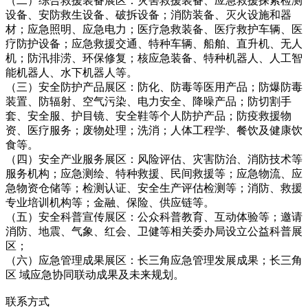
（二）综合救援装备展区：灾害救援装备、应急救援探索检测
设备、安防救生设备、破拆设备；消防装备、灭火设施和器
材；应急照明、应急电力；医疗急救装备、医疗救护车辆、医
疗防护设备；应急救援交通、特种车辆、船舶、直升机、无人
机；防汛排涝、环保修复；核应急装备、特种机器人、人工智
能机器人、水下机器人等。
（三）安全防护产品展区：防化、防毒等医用产品；防爆防毒
装置、防辐射、空气污染、电力安全、降噪产品；防切割手
套、安全服、护目镜、安全鞋等个人防护产品；防疫救援物
资、医疗服务；废物处理；洗消；人体工程学、餐饮及健康饮
食等。
（四）安全产业服务展区：风险评估、灾害防治、消防技术等
服务机构；应急测绘、特种救援、民间救援等；应急物流、应
急物资仓储等；检测认证、安全生产评估检测等；消防、救援
专业培训机构等；金融、保险、供应链等。
（五）安全科普宣传展区：公众科普教育、互动体验等；邀请
消防、地震、气象、红会、卫健等相关委办局设立公益科普展
区；
（六）应急管理成果展区：长三角应急管理发展成果；长三角
区 域应急协同联动成果及未来规划。
联系方式