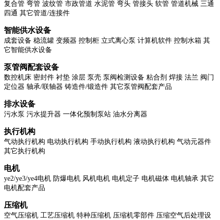
复合管 弯管 波纹管 市政管道 水泥管 弯头 管接头 软管 管道机械 三通
四通 其它管道
/
连接件
智能供水设备
成套设备 稳流罐 变频器 控制柜 立式离心泵 计算机软件 控制水箱 其
它智能供水设备
泵管阀配套设备
数控机床 密封件 衬垫 涂层 泵壳 泵阀检测设备 粘合剂 焊接 法兰 阀门
定位器 轴承
/
联轴器 铸造件
/
锻造件 其它泵管阀配套产品
排水设备
污水泵 污水提升器 一体化预制泵站 油水分离器
执行机构
气动执行机构 电动执行机构 手动执行机构 液动执行机构 气动元器件
其它执行机构
电机
ye2/ye3/ye4
电机 防爆电机 风机电机 电机定子 电机磁体 电机轴承 其它
电机配套产品
压缩机
空气压缩机 工艺压缩机 特种压缩机 压缩机零部件 压缩空气后处理设