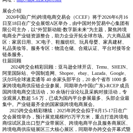
展会介绍
2026中国(广州)跨境电商交易会（CCEF）将于2026年6月16
日至18日在广交会展馆A区举办，由中国对外贸易中心集团有
限公司主办，以“外贸新动能·数字新未来”为主题，聚焦跨境
电商全产业链资源整合，助力企业开拓全球市场‌。‌六大商品展
区‌：家居日用、3C电子、鞋服纺织、玩具母婴、家具建材、
礼品美妆等‌。服务专区‌：物流仓储、合规认证、平台对接等全
链条服务‌。
往届回顾
2024跨交会精彩回顾：亚马逊全球开店、Temu、SHEIN、
阿里国际站、中国制造网、Shopee、ebay、Lazada、Google、
沃尔玛全球速卖通等 40 余家头部平台，20 余个省市 1000 多
家跨境电商供应链企业参展。同期举办中国(广东)-RCEP 成员
国跨境电商交流活动，30 余场行业论坛及采购对接活动，专
业观展人数超 5.6 万，已成为国内平台参展最多、头部企业最
集中。产业链最齐全的国家级跨境电商展会。
2025跨交会精彩继续：2025年跨交会拟于8月15-17日在广
交会展馆举办，预计展览规模约5万平方米，重点打造跨境电
商综试区及出口型产业带展区、跨境电商平台及服务商展区、
跨境电商供应链展区三大核心展区，同期举办跨交会开幕式暨