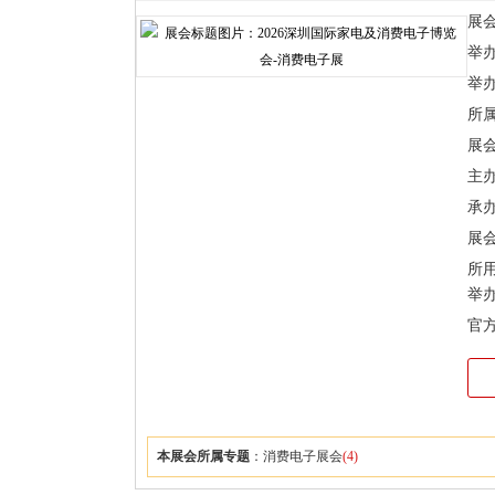
展
举办时
举
所
展
主
承
展会
所
举
官
本展会所属专题
：
消费电子展会
(4)