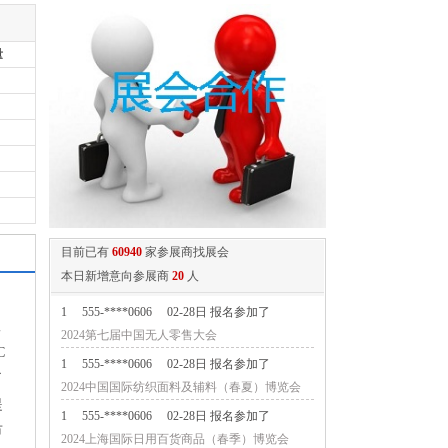
量
1
555-****0606
02-28日 报名参加了
目前已有
60940
家参展商找展会
2024第七届中国无人零售大会
本日新增意向参展商
20
人
1
555-****0606
02-28日 报名参加了
2024中国国际纺织面料及辅料（春夏）博览会
工
1
555-****0606
02-28日 报名参加了
C
2024上海国际日用百货商品（春季）博览会
了
CCF
提
1
555-****0606
02-28日 报名参加了
市