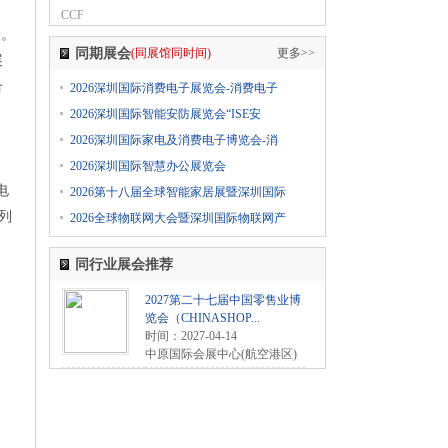
2024上海国际日用百货商品（春季）博览会
CCF
验。
同期展会
(同展馆同时间)
更多>>
1
555-****0606
02-28日 报名参加了
展
2024上海国际日用百货商品（春季）博览会
合
2026深圳国际消费电子展览会-消费电子
CCF
2026深圳国际智能安防展览会“ISE安
1
555-****0606
02-28日 报名参加了
2026深圳国际家电及消费电子博览会-消
2024第五届西瓦国际木业（上海）展
2026深圳国际智慧办公展览会
1
555-****0606
02-28日 报名参加了
电
2026第十八届全球智能家居展暨深圳国际
2024第十八届国际医疗器械设计与制造技术展览
列
2026全球物联网大会暨深圳国际物联网产
会（Medtec China）
1
555-****0606
02-28日 报名参加了
同行业展会推荐
2024第6届上海国际个人护理用品博览会（迎河
2027第二十七届中国零售业博
个护展 PCE）2024上海国际卫生护理用品展览会
览会（CHINASHOP...
（PCE卫生品展上海站）
时间：2027-04-14
中原国际会展中心(航空港区)
1
555-****0606
02-28日 报名参加了
2024第八届广东水展 广东国际水处理技术与设
备展览会 WATERTECH CHINA
(GUANGDONG)