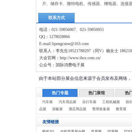
片、储存卡、微特电机、传感器、继电器、连接器
联系方式
电话：021-59856067、021-59850051
QQ：1278028866
E-mail:lipengcsioe@163.com
联系人：李先生18521788297（同V）杨女士 186210
大会官网：http://www.ihce.com.cn/
公众号：国际消费电子展
由于本站部分展会信息来源于会员发布及网络，
热门专题
热门展馆
热
汽车展
汽车用品展
自行车展
工程机械展
纺
品展
游艇展
酒店用品展
警用装备展
教育展
友情链接
极效361
中欧世界展会网
世展网
找展网
PDF