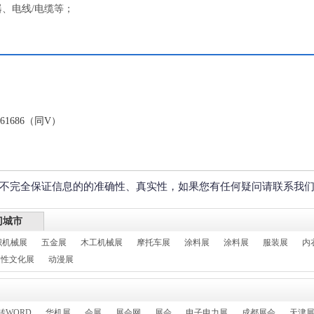
、电线/电缆等；
61686（同V）
不完全保证信息的的准确性、真实性，如果您有任何疑问请联系我
门城市
织机械展
五金展
木工机械展
摩托车展
涂料展
涂料展
服装展
内
性文化展
动漫展
转WORD
华机展
会展
展会网
展会
电子电力展
成都展会
天津