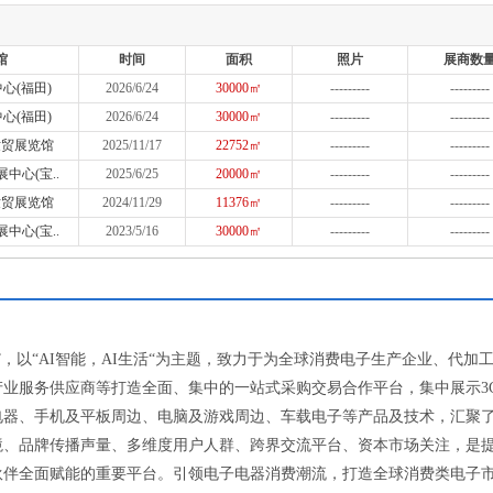
馆
时间
面积
照片
展商数
心(福田)
2026/6/24
30000㎡
---------
---------
心(福田)
2026/6/24
30000㎡
---------
---------
世贸展览馆
2025/11/17
22752㎡
---------
---------
中心(宝..
2025/6/25
20000㎡
---------
---------
世贸展览馆
2024/11/29
11376㎡
---------
---------
中心(宝..
2023/5/16
30000㎡
---------
---------
以“AI智能，AI生活“为主题，致力于为全球消费电子生产企业、代加
业服务供应商等打造全面、集中的一站式采购交易合作平台，集中展示3
电器、手机及平板周边、电脑及游戏周边、车载电子等产品及技术，汇聚
境、品牌传播声量、多维度用户人群、跨界交流平台、资本市场关注，是
伙伴全面赋能的重要平台。引领电子电器消费潮流，打造全球消费类电子