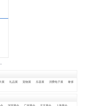
会
们。
衣展
礼品展
宠物展
乐器展
消费电子展
奢侈
展会
深圳展会
广州展会
北京展会
上海展会