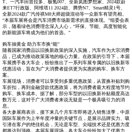
T、一汽丰田普拉多、极氪007、全新岚图梦想家、2024款蔚
来ET7行政版、阿维塔11 2024款、腾势N7、Smart精灵1号、
全新2024款广汽传祺M8大师超级混动等一众新车有望亮相。
“本届车展将会是汽车消费市场新需求的直接体现。”组委会表
示，随着绿色消费理念深入人心，“环保、节能、高度智能化
的新能源车将成为他们的首选。”
购车抽黄金 助力车市换“能”
随着国家消费品以旧换新政策的深入实施，汽车作为大宗消费
品，已成为推动政策落地的核心力量。在政策的引导下，本届
车展携手各大车企，纷纷推出了一系列车展专属的以旧换新等
优惠活动，旨在为广大消费者提供更为实惠的购车、换车方
案。
车展现场，消费者可以享受到多重优惠政策，从置换补贴到购
车折扣，再到金融贷款优惠政策，将为消费者最大程度地节约
购车、换车成本。据了解，部分车型的以旧换新补贴额度高达
数万元，这对于广大消费者来说无疑是一个极具吸引力的消
息。
各大参展商表示，接下来几个月车市即将进入销售淡季，中原
国际车展作为上半年度冲量的关键节点，是展示品牌实力、吸
引潜在客户的绝佳机会，无论是车型、尖端技术还是优惠力度
都将达到顶格。本届车展现场，各大车企纷纷加大了优惠力