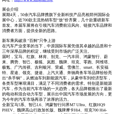
展会介绍
展期4天，50余汽车品牌携旗下全新科技产品亮相郑州国际会
展中心，近700款主流热销车型“放”价齐聚，几十款重磅新车
首发。本届车展将在引领汽车消费前沿风向、链接汽车品牌和
消费者方面，提供全新的思路。
新车乘风破浪 “百舸”只争上游
在汽车产业变革的当下，中原国际车展凭借其卓越的品质和十
三年深厚品牌的积淀，继续受到市场的广泛关注。
届时，宝马、红旗、林肯、别克、一汽丰田、鸿蒙智行、蔚
来、腾势、智己、极狐、岚图、魏牌、坦克、零跑、阿维塔、
极氪、广汽传祺、吉利银河、荣威、雪佛兰、smart、长安福
特、星途、领克、捷途、上汽大通、奔驰商务车等品牌纷纷亮
出“杀手锏”，从燃油车到新能源汽车，从豪华车到经济型车，
各类车型琳琅满目，满足了不同消费者的需求。特别是新能源
汽车，作为当前汽车市场的一大趋势，各大品牌都推出了最新
的电动和混合动力车型，展示出中国汽车市场发展的方向，更
为今年的汽车市场再添了浓厚的活力。
全新宝马5系、智己L6、鸿蒙智行问界M7 UItra、红旗HQ9
PHEV、魏牌高山行政加长版、魏牌摩卡Hi4、坦克700 Hi4-