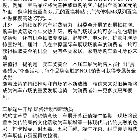
度。例如，宝马品牌将为置换或重购的客户提供至高8000元的
补贴；魏牌推出至高3万元的置换补贴；广汽传祺M8系列置换
补贴额度高达2万元......
此外，为持续深挖汽车消费潜力，组委会开展的逛展抽红包、
购车抽奖活动今年火热升级。所有到场观众均可参与红包墙抽
奖活动，还有机会抽取夏凉被、野餐垫、电火锅、护肤礼包等
惊喜好礼。届时，凡在中原国际车展现场购车的消费者，均可
获得抽取黄金的机会，更有各类家居、家电等购车豪礼等你来
薅！
最值得一提的是，卖车奖黄金！本届车展为销售人员推出“赏
金猎人”夺金活动，每个品牌获胜的NO.1销售可获得专属黄金
奖励！
随着政策的持续推动和市场的不断成熟，相信未来以旧换新将
成为汽车市场的重要发展趋势，为消费者带来更多实惠和便
利。
车展端午开燥 民俗活动“粽”动员
悠悠艾草香，绵绵情意长。车展开幕正值端午假期，现场将设
置各类传统民俗文化活动为车展增添一抹现代与传统交融的色
彩，打卡投壶、射五毒、五彩手绳、端午花束、织香囊等游戏
将车展佳节氛围再次拉满。