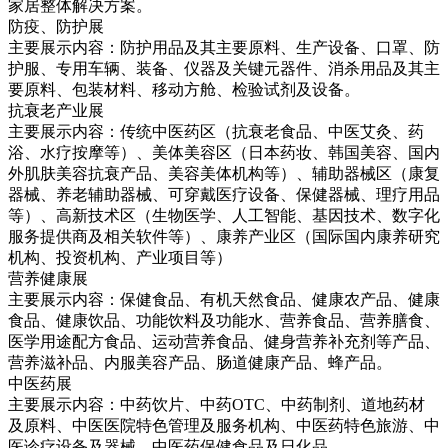
家居整体解决方案。
防疫、防护展
主要展示内容：防护用品及其主要原料、生产设备、口罩、防
护服、专用车辆、装备、仪器及关键元器件、消杀用品及其主
要原料、包装材料、移动方舱、检验试剂及设备。
抗衰老产业展
主要展示内容：传统中医药区（抗衰老食品、中医艾灸、药
浴、水疗按摩等）、美体美容区（日本药妆、韩国美容、国内
外肌肤美容抗衰产品、美容美体机构等）、辅助器械区（康复
器械、养老辅助器械、可穿戴医疗设备、保健器械、理疗用品
等）、高新技术区（生物医学、人工智能、基因技术、数字化
服务提供商及相关软件等）、康养产业区（国际国内康养研究
机构、投资机构、产业项目等）
营养健康展
主要展示内容：保健食品、有机天然食品、健康农产品、健康
食品、健康饮品、功能饮料及功能水、营养食品、营养膳食、
医学用途配方食品、运动营养食品、健身营养补充剂等产品、
营养滋补品、内服美容产品、肠道健康产品、蜂产品。
中医药展
主要展示内容：中药饮片、中药OTC、中药制剂、道地药材
及原料、中医医院特色管理及服务机构、中医药特色旅游、中
医诊疗设备及器械、中医药保健食品及日化品。