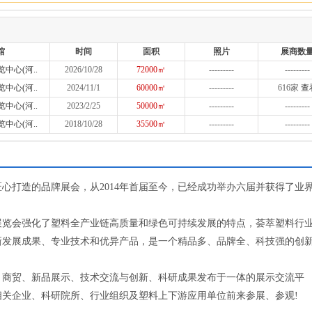
馆
时间
面积
照片
展商数
中心(河..
2026/10/28
72000㎡
---------
---------
中心(河..
2024/11/1
60000㎡
---------
616家
查
中心(河..
2023/2/25
50000㎡
---------
---------
中心(河..
2018/10/28
35500㎡
---------
---------
心打造的品牌展会，从2014年首届至今，已经成功举办六届并获得了业
展览会强化了塑料全产业链高质量和绿色可持续发展的特点，荟萃塑料行
新发展成果、专业技术和优异产品，是一个精品多、品牌全、科技强的创
购、商贸、新品展示、技术交流与创新、科研成果发布于一体的展示交流平
关企业、科研院所、行业组织及塑料上下游应用单位前来参展、参观!