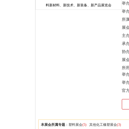
举办时
举
所
展
主
承
协
展会
所
举
举
官
本展会所属专题
：
塑料展会
(5)
其他化工橡塑展会
(3)