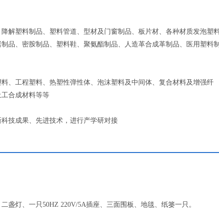
、降解塑料制品、塑料管道、型材及门窗制品、板片材、各种材质发泡塑
居制品、密胺制品、塑料鞋、聚氨酯制品、人造革合成革制品、医用塑料
塑料、工程塑料、热塑性弹性体、泡沫塑料及中间体、复合材料及增强纤
土工合成材料等等
新科技成果、先进技术，进行产学研对接
盏灯、一只50HZ 220V/5A插座、三面围板、地毯、纸篓一只。