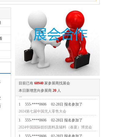
量
看
界
目前已有
60940
家参展商找展会
本日新增意向参展商
20
人
业
1
555-****0606
02-28日 报名参加了
新
2024第七届中国无人零售大会
1
555-****0606
02-28日 报名参加了
2024中国国际纺织面料及辅料（春夏）博览会
1
555-****0606
02-28日 报名参加了