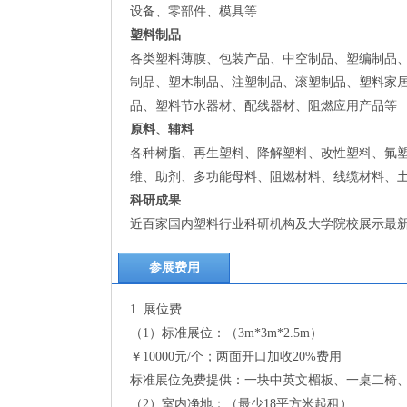
设备、零部件、模具等
塑料制品
各类塑料薄膜、包装产品、中空制品、塑编制品
制品、塑木制品、注塑制品、滚塑制品、塑料家
品、塑料节水器材、配线器材、阻燃应用产品等
原料、辅料
各种树脂、再生塑料、降解塑料、改性塑料、氟
维、助剂、多功能母料、阻燃材料、线缆材料、
科研成果
近百家国内塑料行业科研机构及大学院校展示最
参展费用
1. 展位费
（1）标准展位：（3m*3m*2.5m）
￥10000元/个；两面开口加收20%费用
标准展位免费提供：一块中英文楣板、一桌二椅、二
（2）室内净地：（最少18平方米起租）