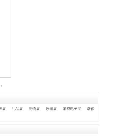
们。
衣展
礼品展
宠物展
乐器展
消费电子展
奢侈