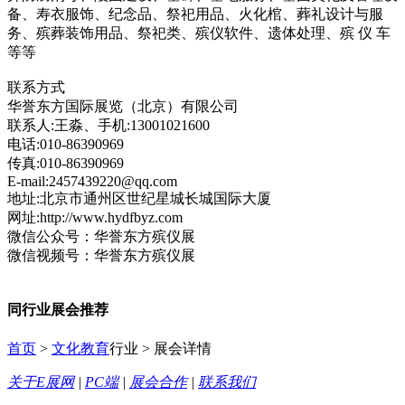
备、寿衣服饰、纪念品、祭祀用品、火化棺、葬礼设计与服
务、殡葬装饰用品、祭祀类、殡仪软件、遗体处理、殡 仪 车
等等
联系方式
华誉东方国际展览（北京）有限公司
联系人:王淼、手机:13001021600
电话:010-86390969
传真:010-86390969
E-mail:2457439220@qq.com
地址:北京市通州区世纪星城长城国际大厦
网址:http://www.hydfbyz.com
微信公众号：华誉东方殡仪展
微信视频号：华誉东方殡仪展
同行业展会推荐
首页
>
文化教育
行业 > 展会详情
关于E展网
|
PC端
|
展会合作
|
联系我们