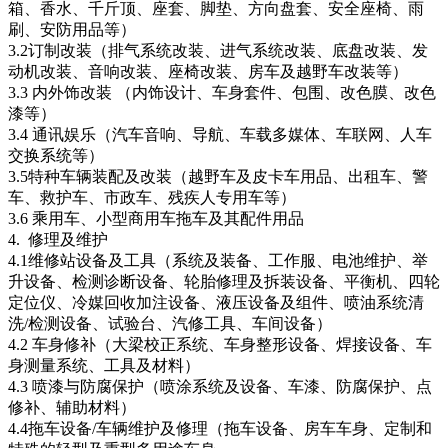
箱、香水、千斤顶、座套、脚垫、方向盘套、安全座椅、雨
刷、安防用品等）
3.2订制改装（排气系统改装、进气系统改装、底盘改装、发
动机改装、音响改装、座椅改装、房车及越野车改装等）
3.3 内外饰改装 （内饰设计、车身套件、包围、改色膜、改色
漆等）
3.4 通讯娱乐（汽车音响、导航、车载多媒体、车联网、人车
交换系统等）
3.5特种车辆装配及改装（越野车及皮卡车用品、出租车、警
车、救护车、市政车、残疾人专用车等）
3.6 乘用车、小型商用车拖车及其配件用品
4. 修理及维护
4.1维修站设备及工具（系统及装备、工作服、电池维护、举
升设备、检测诊断设备、轮胎修理及拆装设备、平衡机、四轮
定位仪、冷媒回收加注设备、液压设备及组件、喷油系统清
洗/检测设备、试验台、汽修工具、车间设备）
4.2 车身修补（大梁校正系统、车身整形设备、焊接设备、车
身测量系统、工具及材料）
4.3 喷漆与防腐保护（喷涂系统及设备、车漆、防腐保护、点
修补、辅助材料）
4.4拖车设备/车辆维护及修理（拖车设备、房车车身、定制和