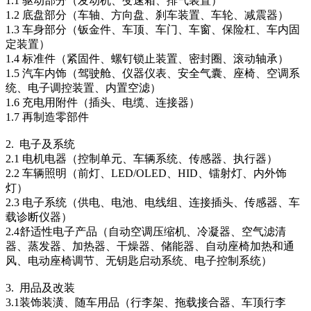
1.1 驱动部分（发动机、变速箱、排气装置）
1.2 底盘部分（车轴、方向盘、刹车装置、车轮、减震器）
1.3 车身部分（钣金件、车顶、车门、车窗、保险杠、车内固
定装置）
1.4 标准件（紧固件、螺钉锁止装置、密封圈、滚动轴承）
1.5 汽车内饰（驾驶舱、仪器仪表、安全气囊、座椅、空调系
统、电子调控装置、内置空滤）
1.6 充电用附件（插头、电缆、连接器）
1.7 再制造零部件
2. 电子及系统
2.1 电机电器（控制单元、车辆系统、传感器、执行器）
2.2 车辆照明（前灯、LED/OLED、HID、镭射灯、内外饰
灯）
2.3 电子系统（供电、电池、电线组、连接插头、传感器、车
载诊断仪器）
2.4舒适性电子产品（自动空调压缩机、冷凝器、空气滤清
器、蒸发器、加热器、干燥器、储能器、自动座椅加热和通
风、电动座椅调节、无钥匙启动系统、电子控制系统）
3. 用品及改装
3.1装饰装潢、随车用品（行李架、拖载接合器、车顶行李