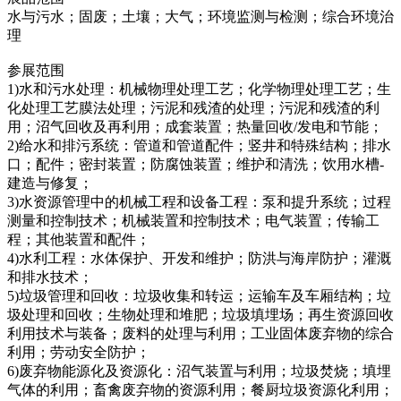
水与污水；固废；土壤；大气；环境监测与检测；综合环境治
理
参展范围
1)水和污水处理：机械物理处理工艺；化学物理处理工艺；生
化处理工艺膜法处理；污泥和残渣的处理；污泥和残渣的利
用；沼气回收及再利用；成套装置；热量回收/发电和节能；
2)给水和排污系统：管道和管道配件；竖井和特殊结构；排水
口；配件；密封装置；防腐蚀装置；维护和清洗；饮用水槽-
建造与修复；
3)水资源管理中的机械工程和设备工程：泵和提升系统；过程
测量和控制技术；机械装置和控制技术；电气装置；传输工
程；其他装置和配件；
4)水利工程：水体保护、开发和维护；防洪与海岸防护；灌溉
和排水技术；
5)垃圾管理和回收：垃圾收集和转运；运输车及车厢结构；垃
圾处理和回收；生物处理和堆肥；垃圾填埋场；再生资源回收
利用技术与装备；废料的处理与利用；工业固体废弃物的综合
利用；劳动安全防护；
6)废弃物能源化及资源化：沼气装置与利用；垃圾焚烧；填埋
气体的利用；畜禽废弃物的资源利用；餐厨垃圾资源化利用；