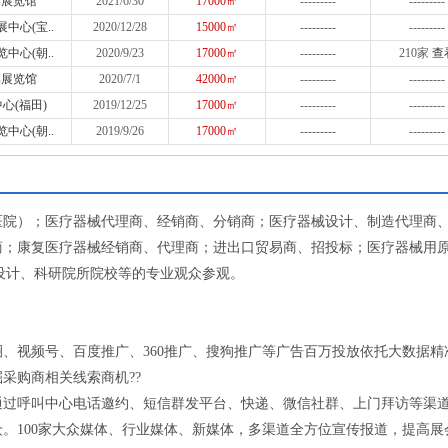
博展览馆
2021/6/30
17000㎡
---------
---------
中心(宝..
2020/12/28
15000㎡
---------
---------
中心(朝..
2020/9/23
17000㎡
---------
210家
查
博展览馆
2020/7/1
42000㎡
---------
---------
心(福田)
2019/12/25
17000㎡
---------
---------
中心(朝..
2019/9/26
17000㎡
---------
---------
医院）；医疗器械代理商、经销商、分销商；医疗器械设计、制造代理商
商；康复医疗器械经销商、代理商；进出口贸易商、招投标；医疗器械用
设计、科研院所院校等的专业观众参观。
、视频号、百度推广、360推广、搜狗推广等广告百万投放依托大数据精
采购商相关线索商机??
通过呼叫中心电话邀约、短信群发平台、快递、微信社群、上门拜访等渠
。100家大众媒体、行业媒体、新媒体，多渠道全方位宣传报道，提高展