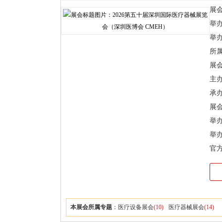
展
举办时
举
所
展
主
承
展会
举办
举
官
本展会所属专题
：
医疗设备展会
(10)
医疗器械展会
(14)