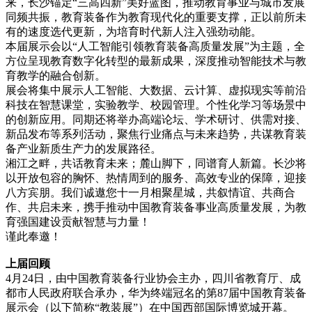
来，长沙锚定“三高四新”美好蓝图，推动教育事业与城市发展
同频共振，教育装备作为教育现代化的重要支撑，正以前所未
有的速度选代更新，为培育时代新人注入强劲动能。
本届展示会以“人工智能引领教育装备高质量发展”为主题，全
方位呈现教育数字化转型的最新成果，深度推动智能技术与教
育教学的融合创新。
展会将集中展示人工智能、大数据、云计算、虚拟现实等前沿
科技在智慧课堂，实验教学、校园管理。个性化学习等场景中
的创新应用。同期还将举办高端论坛、学术研讨、供需对接、
新品发布等系列活动，聚焦行业痛点与未来趋势，共谋教育装
备产业新质生产力的发展路径。
湘江之畔，共话教育未来；麓山脚下，同谱育人新篇。长沙将
以开放包容的胸怀、热情周到的服务、高效专业的保障，迎接
八方宾朋。我们诚遨您十一月相聚星城，共叙情谊、共商合
作、共启未来，携手推动中国教育装备事业高质量发展，为教
育强国建设贡献智慧与力量！
谨此奉邀！
上届回顾
4月24日，由中国教育装备行业协会主办，四川省教育厅、成
都市人民政府联合承办，华为终端冠名的第87届中国教育装备
展示会（以下简称“教装展”）在中国西部国际博览城开幕。