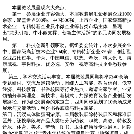
本届教装展呈现六大亮点。
第一，参展企业阵容强大。本届教装展汇聚参展企业1000
余家，涵盖世界500强、中国500强、上市企业、国家级高新技
术企业、专精特新企业及小微企业等各类市场主体，呈现
出“龙头引领、中小微支撑、创新主体活跃”的多元协同发展格
局。
第二，科技创新引领驱动。据组委会统计，本次参展企业
中，国家级高新技术企业394家、专精特新企业359家，创新型
企业占比过半。华为、中国电信、联想、希沃、科大讯飞、海
康威视、宇树科技、优必选、安徽一视等高科技企业悉数参
展。
第三，学术交流活动丰富。本届教装展同期将举办40余场
专题研讨、交流及巡馆活动，围绕人工智能、教育信创、低空
经济、科技教育、书香校园等行业热点，邀请专家学者、业界
领袖分享新理念、新技术、新模式，共探教育装备产业创新发
展路径。作为此次展会的东道主，四川同步策划了10余场成果
展示与交流活动，融合书香底蕴与科技赋能。
第四，沉浸式体验氛围浓厚。本届教装展除特装展区和标准展
区外，还按学段与产品大类细分为幼教、职教、高教、特教及
音乐、体育、美术、劳动、图书、卫生健康等专业展区。同期
举办“奔跑吧?少年”青少年传统体育项目比赛（跳绳项目）成