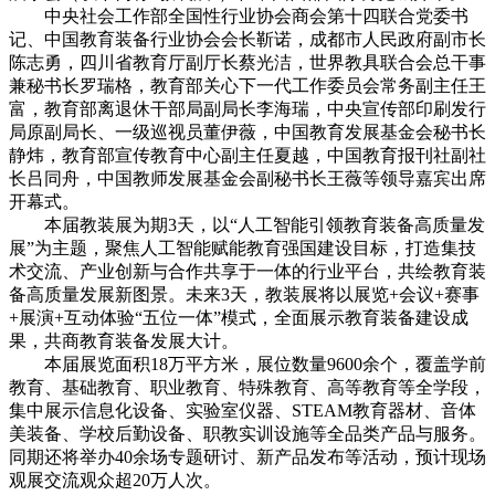
中央社会工作部全国性行业协会商会第十四联合党委书
记、中国教育装备行业协会会长靳诺，成都市人民政府副市长
陈志勇，四川省教育厅副厅长蔡光洁，世界教具联合会总干事
兼秘书长罗瑞格，教育部关心下一代工作委员会常务副主任王
富，教育部离退休干部局副局长李海瑞，中央宣传部印刷发行
局原副局长、一级巡视员董伊薇，中国教育发展基金会秘书长
静炜，教育部宣传教育中心副主任夏越，中国教育报刊社副社
长吕同舟，中国教师发展基金会副秘书长王薇等领导嘉宾出席
开幕式。
本届教装展为期3天，以“人工智能引领教育装备高质量发
展”为主题，聚焦人工智能赋能教育强国建设目标，打造集技
术交流、产业创新与合作共享于一体的行业平台，共绘教育装
备高质量发展新图景。未来3天，教装展将以展览+会议+赛事
+展演+互动体验“五位一体”模式，全面展示教育装备建设成
果，共商教育装备发展大计。
本届展览面积18万平方米，展位数量9600余个，覆盖学前
教育、基础教育、职业教育、特殊教育、高等教育等全学段，
集中展示信息化设备、实验室仪器、STEAM教育器材、音体
美装备、学校后勤设备、职教实训设施等全品类产品与服务。
同期还将举办40余场专题研讨、新产品发布等活动，预计现场
观展交流观众超20万人次。