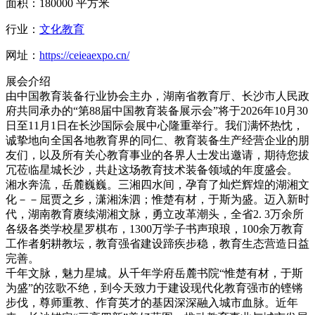
面积：180000 平方米
行业：
文化教育
网址：
https://ceieaexpo.cn/
展会介绍
由中国教育装备行业协会主办，湖南省教育厅、长沙市人民政
府共同承办的“第88届中国教育装备展示会”将于2026年10月30
日至11月1日在长沙国际会展中心隆重举行。我们满怀热忱，
诚挚地向全国各地教育界的同仁、教育装备生产经营企业的朋
友们，以及所有关心教育事业的各界人士发出邀请，期待您拔
冗莅临星城长沙，共赴这场教育技术装备领域的年度盛会。
湘水奔流，岳麓巍巍。三湘四水间，孕育了灿烂辉煌的湖湘文
化－－屈贾之乡，潇湘洙泗；惟楚有材，于斯为盛。迈入新时
代，湖南教育赓续湖湘文脉，勇立改革潮头，全省2. 3万余所
各级各类学校星罗棋布，1300万学子书声琅琅，100余万教育
工作者躬耕教坛，教育强省建设蹄疾步稳，教育生态营造日益
完善。
千年文脉，魅力星城。从千年学府岳麓书院“惟楚有材，于斯
为盛”的弦歌不绝，到今天致力于建设现代化教育强市的铿锵
步伐，尊师重教、作育英才的基因深深融入城市血脉。近年