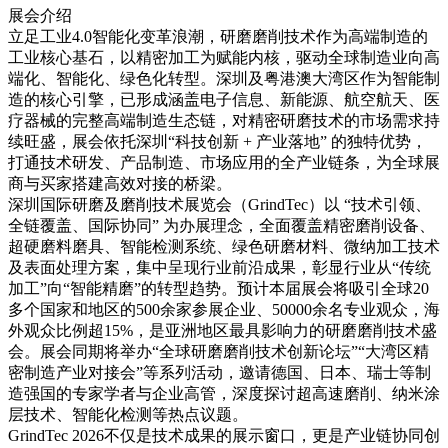
展会介绍
立足工业4.0智能化变革浪潮，研磨磨削技术作为高端制造的
工业核心基石，以精密加工为赋能内核，驱动全球制造业向高
端化、智能化、绿色化转型。深圳及粤港澳大湾区作为智能制
造的核心引擎，已形成涵盖电子信息、新能源、航空航天、医
疗器械的完整高端制造生态链，对精密研磨技术的市场需求持
续旺盛，展会依托深圳“科技创新 + 产业落地” 的独特优势，
打通技术研发、产品制造、市场应用的全产业链条，为全球展
商与买家搭建高效对接的桥梁。
深圳国际研磨及磨削技术展览会（GrindTec）以 “技术引领、
全链覆盖、国际协同” 为办展理念，全面覆盖精密磨削设备、
超硬磨料磨具、智能检测系统、绿色研磨材料、微纳加工技术
及表面处理方案，集中呈现行业前沿成果，彰显行业从“传统
加工”向“智能精磨”的转型趋势。预计本届展会将吸引全球20
多个国家和地区的500余家参展企业、50000余名专业观众，海
外观众比例超15%，是亚洲地区最具影响力的研磨磨削技术盛
会。展会同期将举办“全球研磨磨削技术创新论坛”“大湾区精
密制造产业对接会”等系列活动，邀请德国、日本、瑞士等制
造强国的专家学者与企业高管，深度探讨超高速磨削、纳米涂
层技术、智能化检测等热点议题。
GrindTec 2026不仅是技术成果的展示窗口，更是产业链协同创