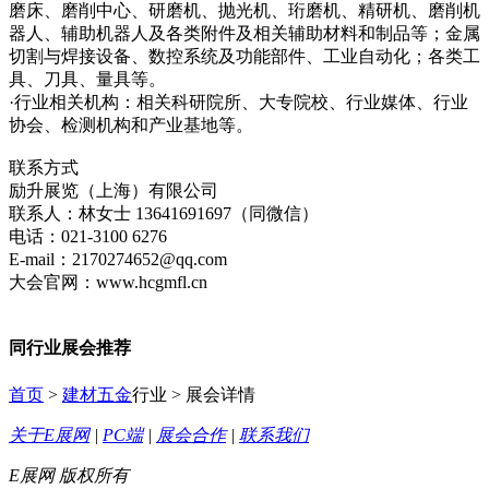
磨床、磨削中心、研磨机、抛光机、珩磨机、精研机、磨削机
器人、辅助机器人及各类附件及相关辅助材料和制品等；金属
切割与焊接设备、数控系统及功能部件、工业自动化；各类工
具、刀具、量具等。
·行业相关机构：相关科研院所、大专院校、行业媒体、行业
协会、检测机构和产业基地等。
联系方式
励升展览（上海）有限公司
联系人：林女士 13641691697（同微信）
电话：021-3100 6276
E-mail：2170274652@qq.com
大会官网：www.hcgmfl.cn
同行业展会推荐
首页
>
建材五金
行业 > 展会详情
关于E展网
|
PC端
|
展会合作
|
联系我们
E展网 版权所有