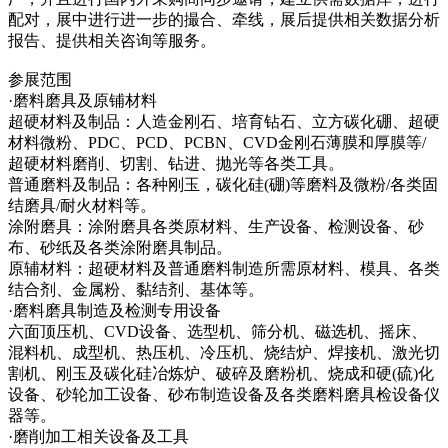
配对，展中进行进一步的撮合、牵线，展后提供相关数据分析
报告、提供相关咨询等服务。
参展范围
·磨料磨具及原铺材料
超硬材料及制品：人造金刚石、培育钻石、立方碳化硼、超硬
材料微粉、PDC、PCD、PCBN、CVD金刚石薄膜和厚膜等/
超硬材料磨削、切割、钻进、抛光等各类工具。
普通磨料及制品：各种刚玉，碳化硅(硼)等磨料及微粉/各类固
结磨具/耐火材料等。
涂附磨具：涂附磨具各类原材料、生产设备、检测设备、砂
布、砂纸及各类涂附磨具制品。
原辅材料：超硬材料及普通磨料制造所需原材料、模具、各类
结合剂、金属粉、黏结剂、基体等。
·磨料磨具制造及检测专用设备
六面顶压机、CVD设备、选型机、筛分机、磁选机、摇床、
混料机、成型机、热压机、冷压机、烧结炉、焊接机、激光切
割机、刚玉及碳化硅冶炼炉、破碎及磨粉机、烧成和硬(硫)化
设备、砂轮加工设备、砂布制造设备及各类磨料磨具检设备仪
器等。
·磨削加工相关设备及工具