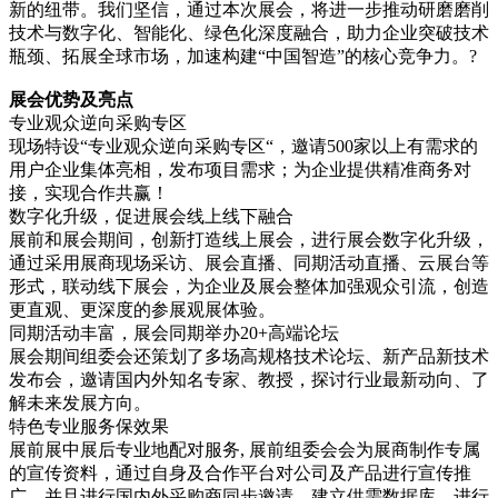
新的纽带。我们坚信，通过本次展会，将进一步推动研磨磨削
技术与数字化、智能化、绿色化深度融合，助力企业突破技术
瓶颈、拓展全球市场，加速构建“中国智造”的核心竞争力。?
展会优势及亮点
专业观众逆向采购专区
现场特设“专业观众逆向采购专区“，邀请500家以上有需求的
用户企业集体亮相，发布项目需求；为企业提供精准商务对
接，实现合作共赢！
数字化升级，促进展会线上线下融合
展前和展会期间，创新打造线上展会，进行展会数字化升级，
通过采用展商现场采访、展会直播、同期活动直播、云展台等
形式，联动线下展会，为企业及展会整体加强观众引流，创造
更直观、更深度的参展观展体验。
同期活动丰富，展会同期举办20+高端论坛
展会期间组委会还策划了多场高规格技术论坛、新产品新技术
发布会，邀请国内外知名专家、教授，探讨行业最新动向、了
解未来发展方向。
特色专业服务保效果
展前展中展后专业地配对服务, 展前组委会会为展商制作专属
的宣传资料，通过自身及合作平台对公司及产品进行宣传推
广，并且进行国内外采购商同步邀请，建立供需数据库，进行