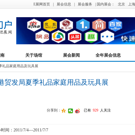
E展网首页
|
展会信息
|
展会服务
| 国内展会：
北京
上
指南
关于场馆
展会新闻
全年展会信息
季礼品家庭用品及玩具展
港贸发局夏季礼品家庭用品及玩具展
分享到：
已有
929
人关注
间：2011/7/4---2011/7/7