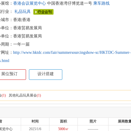
办展馆：
香港会议展览中心
中国香港湾仔博览道一号
乘车路线
属行业：
礼品玩具
会城市：香港|香港
办单位：香港贸易发展局
办单位：香港贸易发展局
办周期：一年一届
方网址：
http://www.hktdc.com/fair/summersourcingshow-sc/HKTDC-Summer-S
s.html
展位预订
设计搭建
会
(1)
其他礼品玩具展会
(1)
馆
时间
面积
照片
展商数
展览中心
2025/1/6
5000㎡
---------
---------