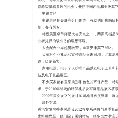
都希望借着参展的机会，开拓中国内地和亚洲其
主题展区
主题展区把参展商分门别类，有助他们接触目标
别，各有所专。
特级展区卓萃廊是大会亮点之一，网罗高档品牌
业者提供洽谈业务的理想环境。
大会配合业界趋势转变，重新安排其它展区。
买家对企业礼品和宣传赠品兴趣日增，尤其渴求
道，吸纳新客。
家用电器、电子个人护理产品以及电子工具和礼
技及电子礼品展区。
不少买家都有意采购形形色色的环保产品，特别
求，于2010年登场的环保礼品及家庭用品展区将
2009年首次设立的设计师园地将再度归来，展
额外客源
香港贸发局香港时装节2012春夏系列将与夏季
家蜂拥而至，他们除了采购时装，很多也对潮流