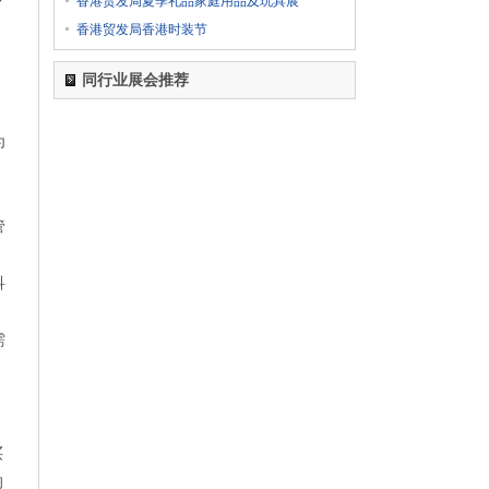
香港贸发局夏季礼品家庭用品及玩具展
CCF
香港贸发局香港时装节
1
555-****0606
02-28日 报名参加了
2024上海国际日用百货商品（春季）博览会
同行业展会推荐
CCF
1
555-****0606
02-28日 报名参加了
为
2024第五届西瓦国际木业（上海）展
1
555-****0606
02-28日 报名参加了
2024第十八届国际医疗器械设计与制造技术展览
管
会（Medtec China）
1
555-****0606
02-28日 报名参加了
科
2024第6届上海国际个人护理用品博览会（迎河
个护展 PCE）2024上海国际卫生护理用品展览会
（PCE卫生品展上海站）
需
1
555-****0606
02-28日 报名参加了
2024第八届广东水展 广东国际水处理技术与设
备展览会 WATERTECH CHINA
(GUANGDONG)
买
1
555-****0606
02-28日 报名参加了
的