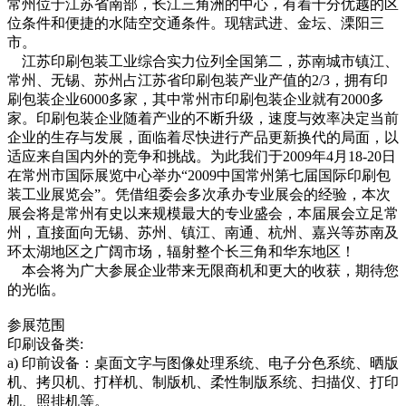
常州位于江苏省南部，长江三角洲的中心，有着十分优越的区
位条件和便捷的水陆空交通条件。现辖武进、金坛、溧阳三
市。
江苏印刷包装工业综合实力位列全国第二，苏南城市镇江、
常州、无锡、苏州占江苏省印刷包装产业产值的2/3，拥有印
刷包装企业6000多家，其中常州市印刷包装企业就有2000多
家。印刷包装企业随着产业的不断升级，速度与效率决定当前
企业的生存与发展，面临着尽快进行产品更新换代的局面，以
适应来自国内外的竞争和挑战。为此我们于2009年4月18-20日
在常州市国际展览中心举办“2009中国常州第七届国际印刷包
装工业展览会”。凭借组委会多次承办专业展会的经验，本次
展会将是常州有史以来规模最大的专业盛会，本届展会立足常
州，直接面向无锡、苏州、镇江、南通、杭州、嘉兴等苏南及
环太湖地区之广阔市场，辐射整个长三角和华东地区！
本会将为广大参展企业带来无限商机和更大的收获，期待您
的光临。
参展范围
印刷设备类:
a) 印前设备：桌面文字与图像处理系统、电子分色系统、晒版
机、拷贝机、打样机、制版机、柔性制版系统、扫描仪、打印
机、照排机等。