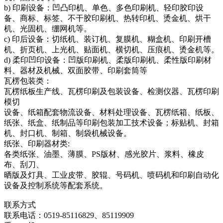
b) 印刷设备：凹凸印机、单色、多色印刷机、轻印胶印设
备、商标、标签、不干胶印刷机、热转印机、烫金机、烘干
机、光固机、绷网机等。
c) 印后设备：切纸机、装订机、复膜机、糊盒机、印刷开槽
机、折页机、上光机、贴面机、横切机、压痕机、烫金机等。
d) 柔印凹印设备：凹版印刷机、柔版印刷机、柔性版印刷材
料、器材及机械、双面胶带、印刷套筒等
瓦楞包装类：
瓦楞纸板生产线、瓦楞印刷及包装设备、检测仪器、瓦楞印刷
模切
设备、纸箱配套物流设备、材料处理设备、瓦楞纸箱、纸板、
纸张、纸盒、纸制品等印刷包装加工技术设备；标贴机、封箱
机、封口机、制箱、制袋机械设备。
纸张、印刷器材类:
各类纸张、油墨、薄膜、PS版材、感光胶片、浆料、橡皮
布、刮刀、
晒版及灯具、工业皮带、胶辊、号码机、喷码机和印刷自动化
设备及控制系统等配套系统。
联系方式
联系电话：0519-85116829、85119909