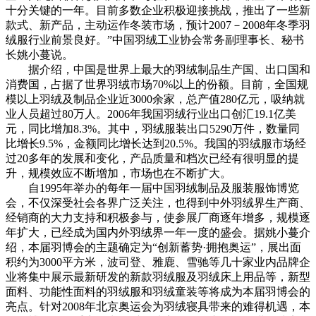
十分关键的一年。目前多数企业积极迎接挑战，推出了一些新
款式、新产品，主动运作冬装市场，预计2007－2008年冬季羽
绒服行业前景良好。”中国羽绒工业协会常务副理事长、秘书
长姚小蔓说。
据介绍，中国是世界上最大的羽绒制品生产国、出口国和
消费国，占据了世界羽绒市场70%以上的份额。目前，全国规
模以上羽绒及制品企业近3000余家，总产值280亿元，吸纳就
业人员超过80万人。2006年我国羽绒行业出口创汇19.1亿美
元，同比增加8.3%。其中，羽绒服装出口5290万件，数量同
比增长9.5%，金额同比增长达到20.5%。我国的羽绒服市场经
过20多年的发展和变化，产品质量和档次已经有很明显的提
升，规模效应不断增加，市场也在不断扩大。
自1995年举办的每年一届中国羽绒制品及服装服饰博览
会，不仅深受社会各界广泛关注，也得到中外羽绒界生产商、
经销商的大力支持和积极参与，使参展厂商逐年增多，规模逐
年扩大，已经成为国内外羽绒界一年一度的盛会。据姚小蔓介
绍，本届羽博会的主题确定为“创新蓄势·拥抱奥运”，展出面
积约为3000平方米，波司登、雅鹿、雪驰等几十家业内品牌企
业将集中展示最新研发的新款羽绒服及羽绒床上用品等，新型
面料、功能性面料的羽绒服和羽绒童装等将成为本届羽博会的
亮点。针对2008年北京奥运会为羽绒寝具带来的难得机遇，本