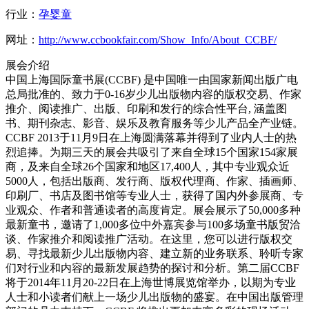
行业：
孕婴童
网址：
http://www.ccbookfair.com/Show_Info/About_CCBF/
展会介绍
中国上海国际童书展(CCBF) 是中国唯一由国家新闻出版广电
总局批准的、致力于0-16岁少儿出版物内容的版权交易、作家
推介、阅读推广、出版、印刷和发行的综合性平台, 涵盖图
书、期刊杂志、影音、娱乐及教育服务等少儿产品全产业链。
CCBF 2013于11月9日在上海圆满落幕并得到了业内人士的热
烈追捧。为期三天的展会共吸引了来自全球15个国家154家展
商，及来自全球26个国家和地区17,400人，其中专业观众近
5000人，包括出版商、发行商、版权代理商、作家、插画师、
印刷厂、书店及图书馆等专业人士，获得了国内外参展商、专
业观众、作者和普通读者的高度肯定。展会展示了50,000多种
最新童书，邀请了1,000多位中外嘉宾参与100多场童书版贸洽
谈、作家推介和阅读推广活动。在这里，您可以进行版权交
易、寻找最新少儿出版物内容、建立新的业务联系、聆听专家
们对行业和内容的最新发展趋势的探讨和分析。第二届CCBF
将于2014年11月20-22日在上海世博展览馆举办，以期为专业
人士和小读者们献上一场少儿出版物的盛宴。在中国出版管理