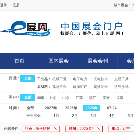
登录
注册
城市展会：
E展网
首页
国内展会
展会会刊
会
首页
国内展会
展会会刊
会
行 业：
全部
工业品：
机械工业
电子电力
光电技术
交通工具
原材料：
建材五金
能源矿产
钢铁冶金
纺织纺机
国 内：
全部
华东：
上海
山东
江苏
浙江
安徽
福建
时 间：
全部
2027年
2026年
2025年
07-24
全年展会
1月
2月
3月
4月
5月
已选条件：
行业：
安全防护
时间：
2025-07
地点：
辽宁