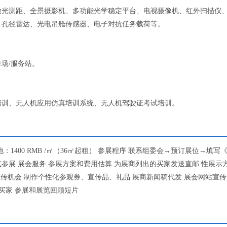
激光测距、全景摄影机、多功能光学稳定平台、电视摄像机、红外扫描仪
、孔径雷达、光电吊舱传感器、电子对抗任务载荷等。
场/服务站。
培训、无人机应用仿真培训系统、无人机驾驶证考试培训。
空地：1400 RMB /㎡（36㎡起租） 参展程序 联系组委会→预订展位→填写
参展 展会服务 参展方案和费用估算 为展商列出的买家发送直邮 性展示
宣传机会 制作个性化参观券、宣传品、礼品 展商新闻稿代发 展会网站宣传
买家 参展和展览回顾短片