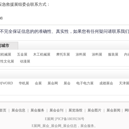
与应急救援展组委会联系方式：
8
不完全保证信息的的准确性、真实性，如果您有任何疑问请联系我
门城市
织机械展
五金展
木工机械展
摩托车展
涂料展
涂料展
服装展
内
性文化展
动漫展
转WORD
华机展
会展
展会网
展会
电子电力展
成都展会
天津
首页
|
展会信息
|
展会服务
|
展会会刊
|
展览场馆
|
展会图片
|
展会新闻
|
网
E展网 沪ICP备18039236号
E展网_展会_展会网_展会信息，展会服务。