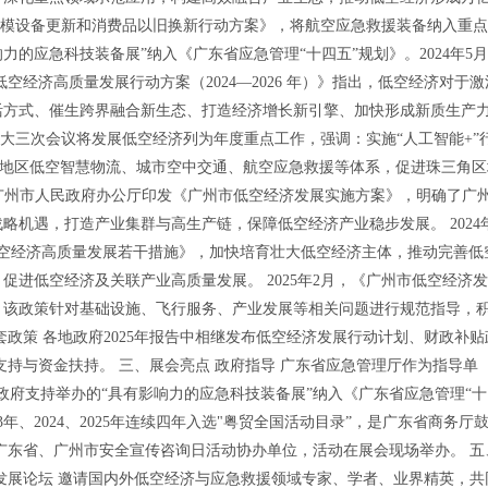
大规模设备更新和消费品以旧换新行动方案》，将航空应急救援装备纳入重
力的应急科技装备展”纳入《广东省应急管理“十四五”规划》。2024年5月
空经济高质量发展行动方案（2024—2026 年）》指出，低空经济对于激
活方式、催生跨界融合新生态、打造经济增长新引擎、加快形成新质生产
届人大三次会议将发展低空经济列为年度重点工作，强调：实施“人工智能+”
三角地区低空智慧物流、城市空中交通、航空应急救援等体系，促进珠三角区
9日，广州市人民政府办公厅印发《广州市低空经济发展实施方案》，明确了广
机遇，打造产业集群与高生产链，保障低空经济产业稳步发展。 2024
低空经济高质量发展若干措施》，加快培育壮大低空经济主体，推动完善低
进低空经济及关联产业高质量发展。 2025年2月，《广州市低空经济
施行，该政策针对基础设施、飞行服务、产业发展等相关问题进行规范指导，
政策 各地政府2025年报告中相继发布低空经济发展行动计划、财政补贴
支持与资金扶持。 三、展会亮点 政府指导 广东省应急管理厅作为指导单
为政府支持举办的“具有影响力的应急科技装备展”纳入《广东省应急管理“
23年、2024、2025年连续四年入选"粤贸全国活动目录”，是广东省商务厅
025广东省、广州市安全宣传咨询日活动协办单位，活动在展会现场举办。 五
援发展论坛 邀请国内外低空经济与应急救援领域专家、学者、业界精英，共