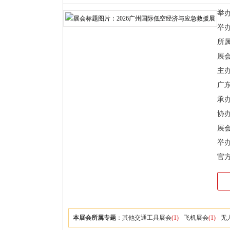
举办时
举
所
展
主
广
承
协
展会
举
官
本展会所属专题
：
其他交通工具展会
(1)
飞机展会
(1)
无