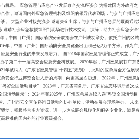
与机遇。 应急管理与应急产业发展政企交流座谈会 为搭建国内外政府之
与合作，邀请国内外应急管理机构及组织的领导代表到场，与参与广州应
谈。 大型企业对接交流会 邀请央企出席，与参与广州应急展的展商通过
练 邀请社会应急救援组织到现场进行技术交流、演练，助力社会应急安全
2011年，中国（广州）国际消防安全展览会在广州成功举办。依托广州的区
016年，中国（广州）国际消防安全展览会出面积已达2万平方米。作为广
应急安全行业的未来发展潜力。 自2018年国家应急管理部正式成立，广
举办了第二十一届高交会应急安全科技展。 2020年起，广州应急展获广东
21年被纳入《广东省应急管理“十四五”规划》，此时的应急展全方位展
急安全行业博览会进入新的周期，向更高层次迈进。 2022年，广州应急
“粤贸全国活动目录”；2023年，广东省商务厅、广东省生态环境厅首次
活动目录”； 2024年和2025年，广州应急展连续入选“粤贸全国活动目
年广东省、广州市安全宣传咨询日活动的协办单位，活动在展会现场举办。 未
新驱动，积极整合多方资源，进一步达成展会规模化和服务专业化，满足
更高标准的国内外的行业顶级盛会。