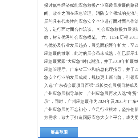
探讨低空经济赋能应急救援产业高质量发展的路径
间、政企之间在应急管理、消防安全领域的交流
展的具有代表性的应急安全企业进行面对面合作洽
选，进行面对面合作洽谈。 社会应急救援力量演
教，树立优秀社会应急模范。 六、IESE历程 
合优势及行业发展趋势，展览面积逐年扩大，至2
应急展的雏形，此时的展会虽未成熟，但已展示出
应急展紧跟“大应急”时代潮流，并于2019年扩展
应急管理厅、广东省工业和信息化厅指导，并于20
急安全行业的发展成就，规模更上新台阶，引领应
入选“广东省会展项目百强”成长类会展项目榜单及
广州应急展指导单位，广州应急展再次入选“粤贸全国
录”，同时，广州应急展作为2024年及2025
广州应急展将不忘初心，立足行业根本，坚持创
方需求，致力于打造国际应急大安全平台，成为
展品范围