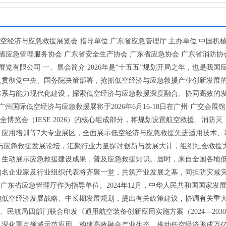
低空经济与应急救援展览会 指导单位 广东省应急管理厅 主办单位 中国机
省应急管理服务协会 广东省安全生产协会 广东省应急协会 广东省消防协
览有限公司 一、展会简介 2026年是“十五五”规划开局之年，也是我国
入贯彻党中央、国务院决策部署，抢抓低空经济与应急救援产业创新发展
体系与能力现代化建设，探索低空经济与应急救援深度融合、协同高效的
州国际低空经济与应急救援展将于2026年6月16-18日在广州·广交会展馆
博览会（IESE 2026）的核心组成部分，将规划设置航空救援、消防灭
、应用培训等7大专业展区，全面展示低空经济与应急救援先进适用技术、
经济与应急救援发展论坛，汇聚行业力量探讨创新与发展大计，组织社会救援
，生动展示应急救援建设成果，普及应急救援知识。届时，来自全国各地
知名企业家及行业组织代表将齐聚一堂，共筑产业发展之基，同担防灾减
 广东省应急管理厅作为指导单位。2024年12月，中华人民共和国国家发
施低空经济发展战略、中长期发展规划，提出有关政策建议，协调有关重
部、民航局四部门联合印发《通用航空装备创新应用实施方案（2024—2030
，深化重点领域示范应用，构建高效融合产业生态，推动低空经济形成万