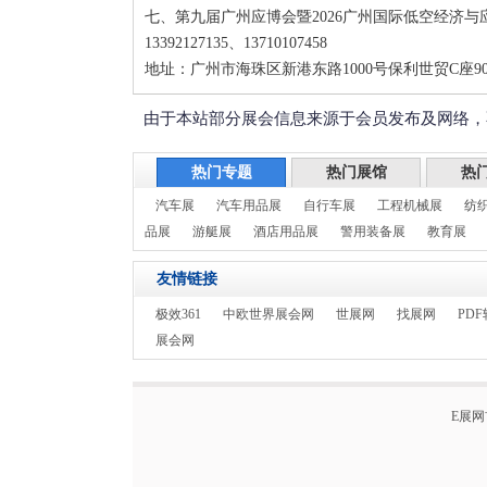
七、第九届广州应博会暨2026广州国际低空经济
13392127135、13710107458
地址：广州市海珠区新港东路1000号保利世贸C座90
由于本站部分展会信息来源于会员发布及网络，
热门专题
热门展馆
热
汽车展
汽车用品展
自行车展
工程机械展
纺
品展
游艇展
酒店用品展
警用装备展
教育展
友情链接
极效361
中欧世界展会网
世展网
找展网
PDF
展会网
E展网