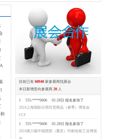
械
会
应
的
发
A
装
目前已有
60940
家参展商找展会
本日新增意向参展商
20
人
力
低
1
555-****0606
02-28日 报名参加了
灾
2024上海国际日用百货商品（春季）博览会
展和
CCF
大
1
555-****0606
02-28日 报名参加了
2024第23届中国西部（重庆）印刷包装工业博览
亿
会