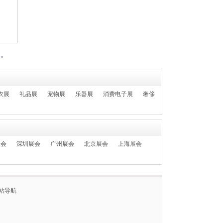
们。
衣展
礼品展
宠物展
乐器展
消费电子展
奢侈
展会
深圳展会
广州展会
北京展会
上海展会
站导航