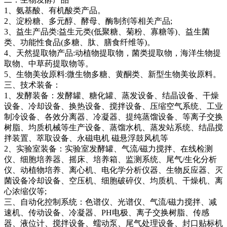
1、氨基酸、有机酸类产品。
2、淀粉糖、多元醇、酵母、酶制剂等相关产品;
3、益生产品类:益生元类(低聚糖、菊粉、寡糖等)、益生菌
类、功能性食品(多糖、肽、膳食纤维等)。
4、天然提取物产品:动植物提取物，菌类提取物，海洋生物提
取物、中草药提取物等。
5、生物美妆原料:微生物多糖、黄酮类、新型生物美妆原料。
三、技术装备：
1、发酵装备：发酵罐、糖化罐、蒸发设备、结晶设备、干燥
设备、冷却设备、换热设备、搅拌设备、压缩空气系统、工业
制冷设备、各效分离器、冷凝器、提纯蒸馏设备、等离子交换
树脂、均质机械等生产设备、蒸馏水机、蒸发站系统、结晶搅
拌装置、萃取设备、永磁电机 磁悬浮鼓风机等
2、实验室装备：实验室发酵罐、气流/磁力搅拌、在线检测
仪、细胞培养器、摇床、培养箱、监测系统、尾气/生化分析
仪、动植物培养、离心机、电化学分析仪器、生物反应器、灭
菌设备冷却设备、空压机、细胞破碎仪、均质机、干燥机、离
心浓缩仪等;
三、自动化控制系统：色谱仪、光谱仪、气流/磁力搅拌、减
速机、传动设备、冷凝器、PH电极、离子交换树脂、传感
器、液位计、搅拌设备、蠕动泵、尾气处理设备、封口贴标机