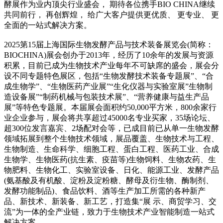
酵展作为业内顶尖行业盛会， 期待各位携手BIO CHINA继续
共同前行， 再创辉煌， 给广大客户提供更优质、 更专业、 更
全面的一站式解决方案。
2025第15届上海国际生物发酵产品与技术装备展览会(简称：
BIOCHINA)展会创办于2013年，经历了10余年的发展与资源
积累，目前已成为生物技术产业每年不可缺席的盛会，展会分
设不同专题特色展区，包括“生物发酵技术装备专题展”、“合
成生物学”、“生物医药产业展”“生化仪器与实验室展”生物制
造设备展”“制药机械与包装技术展”、“营养健康与益生产品
展”等特色专题展。本届展会面积约50,000平方米，800余家行
业企业参与，展会将共享超过45000名专业买家，35场论坛、
超300位发言嘉宾、2场配对会等，已成目前已从单一生物发酵
领域拓展到整个生物技术领域，展品覆盖、生物技术与工程、
生物制造、生命科学、细胞工程、蛋白工程、医药工业、合成
生物学、生物医药(抗生素、疫苗等)生物饲料、生物农药、生
物肥料、生物化工、实验室设备、日化、能源工业、发酵产品
(氨基酸及有机酸、淀粉及淀粉糖、酵母及衍生物、酶制剂、
发酵功能制品)、食品饮料、酒等生产加工所需的各种新产
品、新技术、新装备、新工艺，打造集“展 示、商贸学习、交
流”为一体的全产业链，致力于生物技术产业智能制造一站式
解决方案。